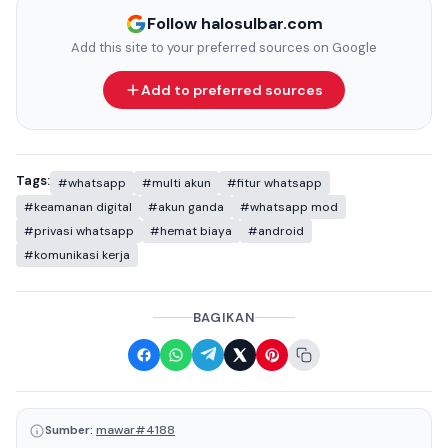
Follow halosulbar.com
Add this site to your preferred sources on Google
Add to preferred sources
Tags:
#whatsapp
#multi akun
#fitur whatsapp
#keamanan digital
#akun ganda
#whatsapp mod
#privasi whatsapp
#hemat biaya
#android
#komunikasi kerja
BAGIKAN
Sumber:
mawar#4188