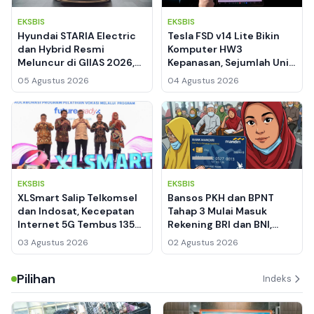
EKSBIS
EKSBIS
Hyundai STARIA Electric
Tesla FSD v14 Lite Bikin
dan Hybrid Resmi
Komputer HW3
Meluncur di GIIAS 2026,
Kepanasan, Sejumlah Unit
Banderol Start dari
Dilaporkan Mati Total
05 Agustus 2026
04 Agustus 2026
Segmen MPV Premium
EKSBIS
EKSBIS
XLSmart Salip Telkomsel
Bansos PKH dan BPNT
dan Indosat, Kecepatan
Tahap 3 Mulai Masuk
Internet 5G Tembus 135
Rekening BRI dan BNI,
Mbps
Pemegang KKS Mandiri
03 Agustus 2026
02 Agustus 2026
Masih Nihil
Pilihan
Indeks