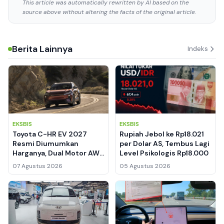
This article was automatically rewritten by AI based on the
source above without altering the facts of the original article.
Berita Lainnya
Indeks
EKSBIS
EKSBIS
Toyota C-HR EV 2027
Rupiah Jebol ke Rp18.021
Resmi Diumumkan
per Dolar AS, Tembus Lagi
Harganya, Dual Motor AWD
Level Psikologis Rp18.000
338 HP Jadi Andalan
07 Agustus 2026
05 Agustus 2026