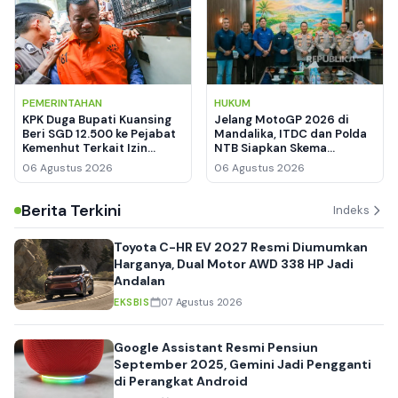
PEMERINTAHAN
HUKUM
KPK Duga Bupati Kuansing
Jelang MotoGP 2026 di
Beri SGD 12.500 ke Pejabat
Mandalika, ITDC dan Polda
Kemenhut Terkait Izin
NTB Siapkan Skema
Kawasan Hutan
Keamanan hingga
06 Agustus 2026
06 Agustus 2026
Manajemen Lalu Lintas
Berita Terkini
Indeks
Toyota C-HR EV 2027 Resmi Diumumkan
Harganya, Dual Motor AWD 338 HP Jadi
Andalan
EKSBIS
07 Agustus 2026
Google Assistant Resmi Pensiun
September 2025, Gemini Jadi Pengganti
di Perangkat Android