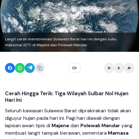
Langit cerah mendominasi Sulawesi Barat hari ini dengan suhu
maksimal 32°C di Majene dan Polewali Mandar.
Cerah Hingga Terik: Tiga Wilayah Sulbar Nol Hujan
Hari Ini
Seluruh kawasan Sulawesi Barat diprakirakan tidak akan
diguyur hujan pada hari ini. Pagi hari diawali dengan
lapisan awan tipis di
Majene
dan
Polewali Mandar
yang
membuat langit tampak berawan, sementara
Mamasa