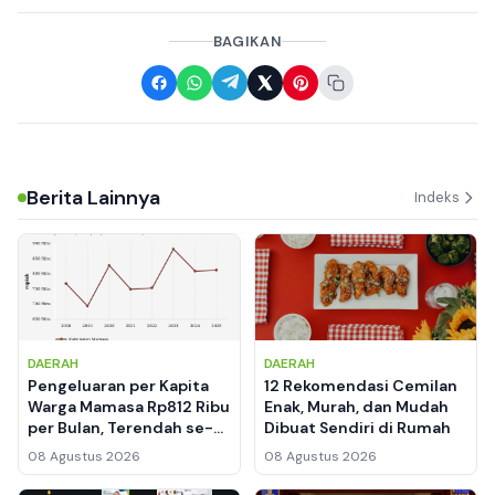
BAGIKAN
Berita Lainnya
Indeks
DAERAH
DAERAH
Pengeluaran per Kapita
12 Rekomendasi Cemilan
Warga Mamasa Rp812 Ribu
Enak, Murah, dan Mudah
per Bulan, Terendah se-
Dibuat Sendiri di Rumah
Sulbar dan Peringkat 513
08 Agustus 2026
08 Agustus 2026
Nasional