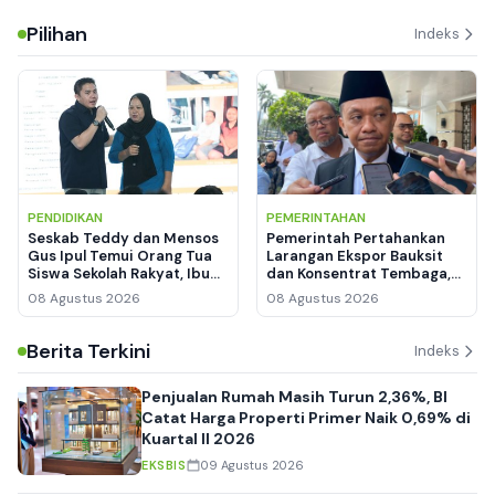
Jadi Daya Tarik
Pilihan
Indeks
PENDIDIKAN
PEMERINTAHAN
Seskab Teddy dan Mensos
Pemerintah Pertahankan
Gus Ipul Temui Orang Tua
Larangan Ekspor Bauksit
Siswa Sekolah Rakyat, Ibu
dan Konsentrat Tembaga,
Siti Menangis Haru
Hilirisasi Logam Tanah
08 Agustus 2026
08 Agustus 2026
Jarang Mulai Dirancang
Berita Terkini
Indeks
Penjualan Rumah Masih Turun 2,36%, BI
Catat Harga Properti Primer Naik 0,69% di
Kuartal II 2026
EKSBIS
09 Agustus 2026