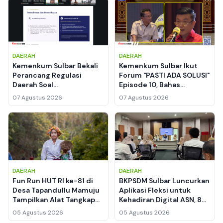
DAERAH
DAERAH
Kemenkum Sulbar Bekali
Kemenkum Sulbar Ikut
Perancang Regulasi
Forum "PASTI ADA SOLUSI"
Daerah Soal
Episode 10, Bahas
Pengundangan
Kewarganegaraan Hingga
07 Agustus 2026
07 Agustus 2026
Elektronik, Ini 7
Kekayaan Intelektual
Tahapannya
DAERAH
DAERAH
Fun Run HUT RI ke-81 di
BKPSDM Sulbar Luncurkan
Desa Tapandullu Mamuju
Aplikasi Fleksi untuk
Tampilkan Alat Tangkap
Kehadiran Digital ASN, 8
Nelayan Tradisional,
Perangkat Daerah Jadi
05 Agustus 2026
05 Agustus 2026
Kebaya Putih dan Sarung
Pilot Project