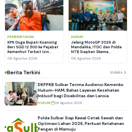
PEMERINTAHAN
HUKUM
KPK Duga Bupati Kuansing
Jelang MotoGP 2026 di
Beri SGD 12.500 ke Pejabat
Mandalika, ITDC dan Polda
Kemenhut Terkait Izin
NTB Siapkan Skema
Kawasan Hutan
Keamanan hingga
06 Agustus 2026
06 Agustus 2026
Manajemen Lalu Lintas
Berita Terkini
Indeks
DKPPKB Sulbar Terima Audiensi Kemenko
Hukum-HAM, Bahas Layanan Kesehatan
Inklusif bagi Disabilitas dan Lansia
HUKUM
06 Agustus 2026
Polda Sulbar Siap Kawal Cetak Sawah dan
Optimasi Lahan 2026, Perkuat Ketahanan
Pangan di Mamuju