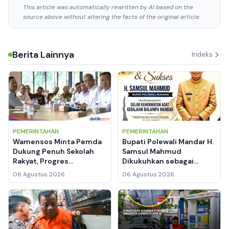
This article was automatically rewritten by AI based on the
source above without altering the facts of the original article.
Berita Lainnya
Indeks
PEMERINTAHAN
PEMERINTAHAN
Wamensos Minta Pemda
Bupati Polewali Mandar H.
Dukung Penuh Sekolah
Samsul Mahmud
Rakyat, Progres
Dikukuhkan sebagai
Pembangunan di Polewali
Toditingara Makkesayang
06 Agustus 2026
06 Agustus 2026
Mandar dan Kuansing
Di Balanipa, Ini Makna
Tembus 90 Persen
Filosofis di Balik Gelar
Adat Tertinggi