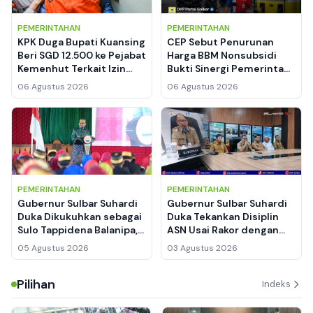
PEMERINTAHAN
PEMERINTAHAN
KPK Duga Bupati Kuansing
CEP Sebut Penurunan
Beri SGD 12.500 ke Pejabat
Harga BBM Nonsubsidi
Kemenhut Terkait Izin
Bukti Sinergi Pemerintah
Kawasan Hutan
dan Pertamina Berjalan
06 Agustus 2026
06 Agustus 2026
PEMERINTAHAN
PEMERINTAHAN
Gubernur Sulbar Suhardi
Gubernur Sulbar Suhardi
Duka Dikukuhkan sebagai
Duka Tekankan Disiplin
Sulo Tappidena Balanipa,
ASN Usai Rakor dengan
Berjanji Bangun Istana
Menteri di Jakarta, Kepala
05 Agustus 2026
03 Agustus 2026
Kerajaan di Polman
DKP Langsung Gelar
Evaluasi Internal
Pilihan
Indeks