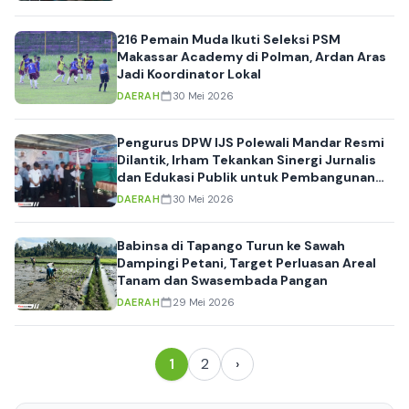
216 Pemain Muda Ikuti Seleksi PSM
Makassar Academy di Polman, Ardan Aras
Jadi Koordinator Lokal
DAERAH
30 Mei 2026
Pengurus DPW IJS Polewali Mandar Resmi
Dilantik, Irham Tekankan Sinergi Jurnalis
dan Edukasi Publik untuk Pembangunan
Daerah
DAERAH
30 Mei 2026
Babinsa di Tapango Turun ke Sawah
Dampingi Petani, Target Perluasan Areal
Tanam dan Swasembada Pangan
DAERAH
29 Mei 2026
1
2
›