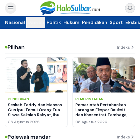
Nasional
Daerah
Politik
Hukum
Pendidikan
Sport
Eksbis
Pilihan
Indeks
PENDIDIKAN
PEMERINTAHAN
Seskab Teddy dan Mensos
Pemerintah Pertahankan
Gus Ipul Temui Orang Tua
Larangan Ekspor Bauksit
Siswa Sekolah Rakyat, Ibu
dan Konsentrat Tembaga,
Siti Menangis Haru
Hilirisasi Logam Tanah
08 Agustus 2026
08 Agustus 2026
Jarang Mulai Dirancang
Polewali mandar
Indeks