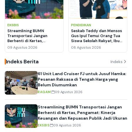
EKSBIS
PENDIDIKAN
Streamlining BUMN
Seskab Teddy dan Mensos
Transportasi Jangan
Gus Ipul Temui Orang Tua
Berhenti di Kertas,
Siswa Sekolah Rakyat, Ibu
Pengamat: Kinerja
Siti Menangis Haru
09 Agustus 2026
08 Agustus 2026
Keuangan dan Kepuasan
Publik Jadi Ukuran
Indeks Berita
Indeks
61 Unit Land Cruiser FJ untuk Jusuf Hamka:
Pesanan Raksasa di Tengah Harga yang
Belum Diumumkan
RAGAM
09 Agustus 2026
Streamlining BUMN Transportasi Jangan
Berhenti di Kertas, Pengamat: Kinerja
Keuangan dan Kepuasan Publik Jadi Ukuran
EKSBIS
09 Agustus 2026