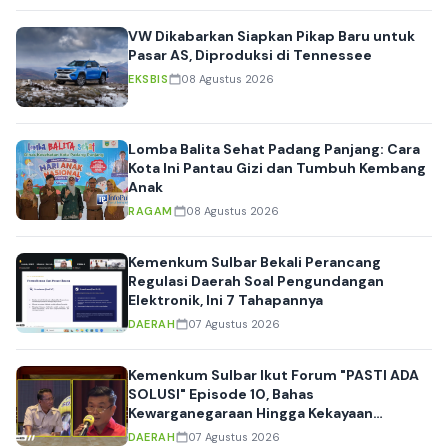
VW Dikabarkan Siapkan Pikap Baru untuk
Pasar AS, Diproduksi di Tennessee
EKSBIS
08 Agustus 2026
Lomba Balita Sehat Padang Panjang: Cara
Kota Ini Pantau Gizi dan Tumbuh Kembang
Anak
RAGAM
08 Agustus 2026
Kemenkum Sulbar Bekali Perancang
Regulasi Daerah Soal Pengundangan
Elektronik, Ini 7 Tahapannya
DAERAH
07 Agustus 2026
Kemenkum Sulbar Ikut Forum "PASTI ADA
SOLUSI" Episode 10, Bahas
Kewarganegaraan Hingga Kekayaan
Intelektual
DAERAH
07 Agustus 2026