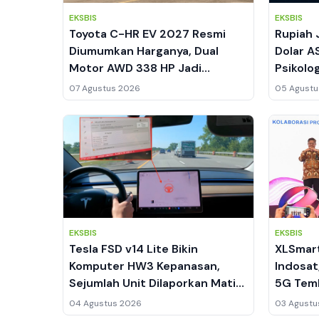
EKSBIS
EKSBIS
Toyota C-HR EV 2027 Resmi
Rupiah 
Diumumkan Harganya, Dual
Dolar A
Motor AWD 338 HP Jadi
Psikolo
Andalan
07 Agustus 2026
05 Agustu
EKSBIS
EKSBIS
Tesla FSD v14 Lite Bikin
XLSmart
Komputer HW3 Kepanasan,
Indosat
Sejumlah Unit Dilaporkan Mati
5G Tem
Total
04 Agustus 2026
03 Agustu