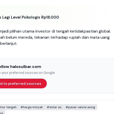
 Lagi Level Psikologis Rp18.000
jadi pilihan utama investor di tengah ketidakpastian global.
ngah belum mereda, tekanan terhadap rupiah dan mata uang
berlanjut.
ollow halosulbar.com
to your preferred sources on Google
d to preferred sources
timur tengah
#harga minyak
#dolar as
#pasar valuta asing
ng