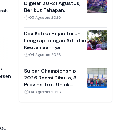
Digelar 20-21 Agustus,
Berikut Tahapan
erah
Penjaringan Calon Ketua
05 Agustus 2026
Umum 2026-2030
Doa Ketika Hujan Turun
Lengkap dengan Arti dan
Keutamaannya
04 Agustus 2026
s
Sulbar Championship
ersen
2026 Resmi Dibuka, 3
Provinsi Ikut Unjuk
Kebolehan di GOR
04 Agustus 2026
Mamuju
,06