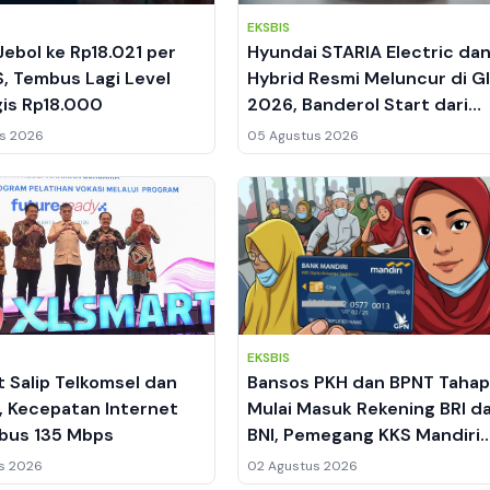
EKSBIS
Jebol ke Rp18.021 per
Hyundai STARIA Electric da
S, Tembus Lagi Level
Hybrid Resmi Meluncur di G
gis Rp18.000
2026, Banderol Start dari
Segmen MPV Premium
s 2026
05 Agustus 2026
EKSBIS
 Salip Telkomsel dan
Bansos PKH dan BPNT Tahap
, Kecepatan Internet
Mulai Masuk Rekening BRI d
bus 135 Mbps
BNI, Pemegang KKS Mandiri
Masih Nihil
s 2026
02 Agustus 2026