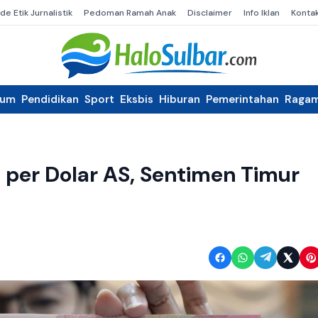
de Etik Jurnalistik
Pedoman Ramah Anak
Disclaimer
Info Iklan
Konta
kum
Pendidikan
Sport
Eksbis
Hiburan
Pemerintahan
Raga
8 per Dolar AS, Sentimen Timur
n