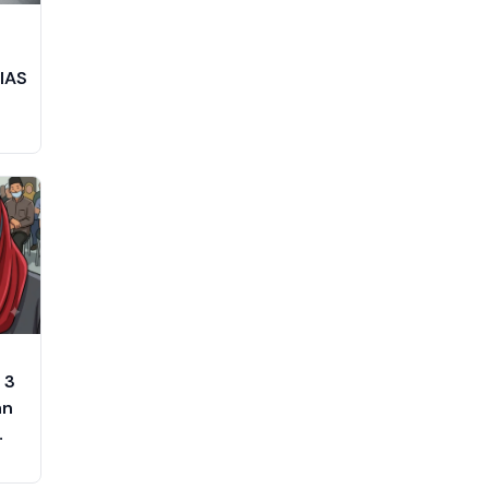
n
IIAS
 3
an