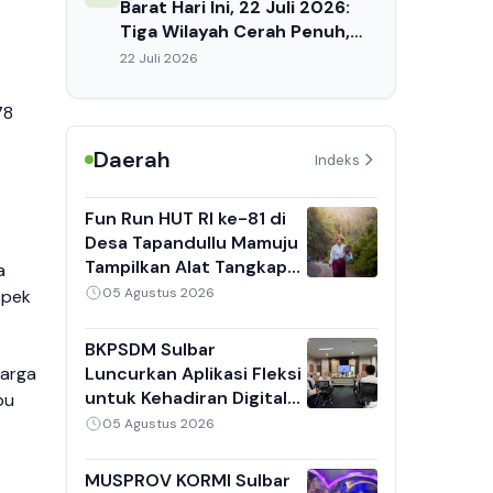
Barat Hari Ini, 22 Juli 2026:
Tiga Wilayah Cerah Penuh,
Suhu Capai 32°C, Waspada
22 Juli 2026
Dehidrasi Siang Hari
78
Daerah
Indeks
Fun Run HUT RI ke-81 di
Desa Tapandullu Mamuju
Tampilkan Alat Tangkap
a
Nelayan Tradisional,
05 Agustus 2026
spek
Kebaya Putih dan Sarung
Jadi Daya Tarik
BKPSDM Sulbar
Luncurkan Aplikasi Fleksi
harga
untuk Kehadiran Digital
bu
ASN, 8 Perangkat Daerah
05 Agustus 2026
Jadi Pilot Project
MUSPROV KORMI Sulbar