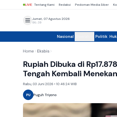
LIVE
Tentang Kami
Redaksi
Pedoman Media Siber
Ko
Jumat, 07 Agustus 2026
06:39
Nasional
Daerah
Politik
Hu
Home
Eksbis
Rupiah Dibuka di Rp17.87
Tengah Kembali Meneka
Rabu, 03 Juni 2026 • 10:46:24 WIB
PU
Puguh Triyono