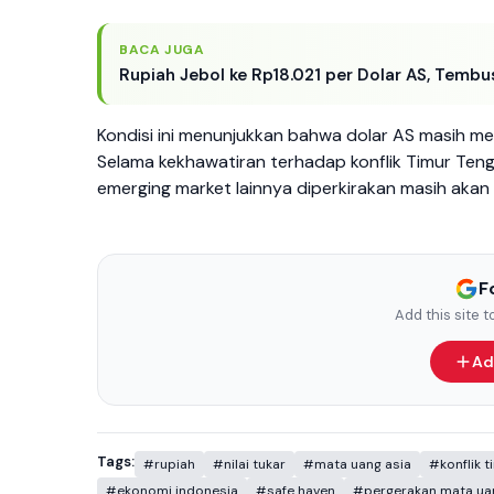
BACA JUGA
Rupiah Jebol ke Rp18.021 per Dolar AS, Tembus
Kondisi ini menunjukkan bahwa dolar AS masih men
Selama kekhawatiran terhadap konflik Timur Te
emerging market lainnya diperkirakan masih akan 
F
Add this site 
Ad
Tags:
#rupiah
#nilai tukar
#mata uang asia
#konflik 
#ekonomi indonesia
#safe haven
#pergerakan mata ua