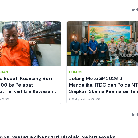
In
AHAN
HUKUM
a Bupati Kuansing Beri
Jelang MotoGP 2026 di
500 ke Pejabat
Mandalika, ITDC dan Polda N
t Terkait Izin Kawasan
Siapkan Skema Keamanan hi
Manajemen Lalu Lintas
s 2026
06 Agustus 2026
In
ASN Wafat akibat Cuti Ditolak, Sebut Hoaks