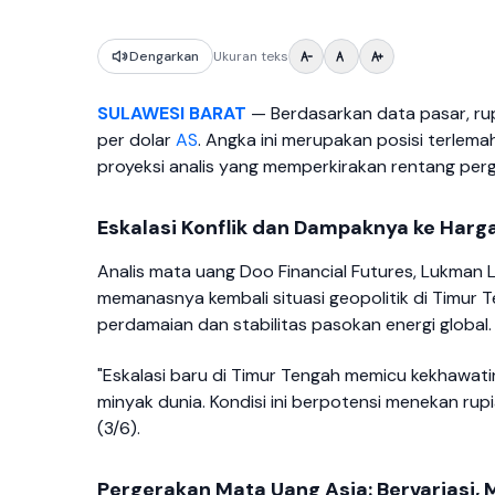
Dengarkan
Ukuran teks
SULAWESI BARAT
— Berdasarkan data pasar, rup
per dolar
AS
. Angka ini merupakan posisi terlem
proyeksi analis yang memperkirakan rentang perg
Eskalasi Konflik dan Dampaknya ke Harg
Analis mata uang Doo Financial Futures, Lukman
memanasnya kembali situasi geopolitik di Timur 
perdamaian dan stabilitas pasokan energi global.
"Eskalasi baru di Timur Tengah memicu kekhawa
minyak dunia. Kondisi ini berpotensi menekan ru
(3/6).
Pergerakan Mata Uang Asia: Bervariasi,