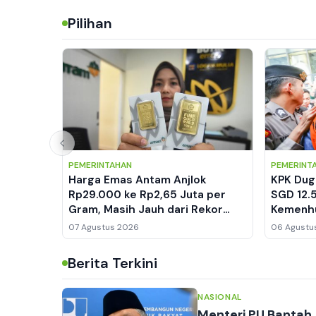
Pilihan
PEMERINTAHAN
PEMERINT
Harga Emas Antam Anjlok
KPK Dug
Rp29.000 ke Rp2,65 Juta per
SGD 12.
Gram, Masih Jauh dari Rekor
Kemenhu
Tertinggi
Hutan
07 Agustus 2026
06 Agustu
Berita Terkini
NASIONAL
Menteri PU Bantah 