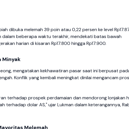
iah dibuka melemah 39 poin atau 0,22 persen ke level Rp17.8
ah dalam beberapa waktu terakhir, mendekati batas bawah
erakan harian di kisaran Rp17.800 hingga Rp17.900.
a Minyak
 Leong, mengatakan kekhawatiran pasar saat ini berpusat pad
Tengah. Konflik yang kembali meningkat dinilai mengancam pro
tiran terhadap prospek perdamaian dan mendorong lonjakan 
piah terhadap dolar AS," ujar Lukman dalam keterangannya, Ra
 Mayoritas Melemah