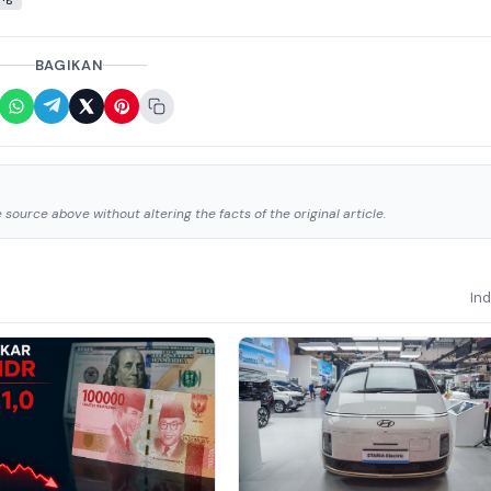
BAGIKAN
source above without altering the facts of the original article.
In