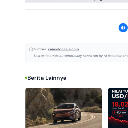
Sumber:
cnnindonesia.com
This article was automatically rewritten by AI based on the 
Berita Lainnya