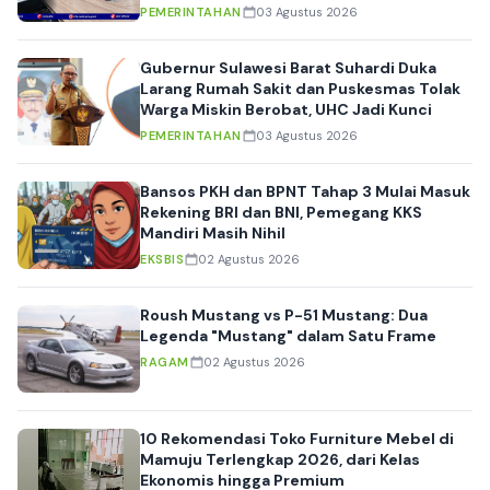
Evaluasi Internal
PEMERINTAHAN
03 Agustus 2026
Gubernur Sulawesi Barat Suhardi Duka
Larang Rumah Sakit dan Puskesmas Tolak
Warga Miskin Berobat, UHC Jadi Kunci
PEMERINTAHAN
03 Agustus 2026
Bansos PKH dan BPNT Tahap 3 Mulai Masuk
Rekening BRI dan BNI, Pemegang KKS
Mandiri Masih Nihil
EKSBIS
02 Agustus 2026
Roush Mustang vs P-51 Mustang: Dua
Legenda "Mustang" dalam Satu Frame
RAGAM
02 Agustus 2026
10 Rekomendasi Toko Furniture Mebel di
Mamuju Terlengkap 2026, dari Kelas
Ekonomis hingga Premium