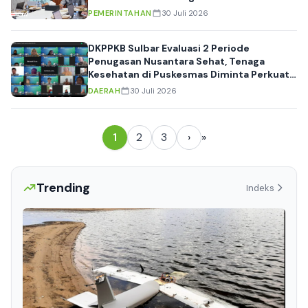
PEMERINTAHAN
30 Juli 2026
DKPPKB Sulbar Evaluasi 2 Periode
Penugasan Nusantara Sehat, Tenaga
Kesehatan di Puskesmas Diminta Perkuat
Layanan Primer
DAERAH
30 Juli 2026
1
2
3
›
»
Trending
Indeks