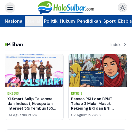
Nasional
Daerah
Politik
Hukum
Pendidikan
Sport
Eksbis
Pilihan
Indeks
EKSBIS
EKSBIS
XLSmart Salip Telkomsel
Bansos PKH dan BPNT
dan Indosat, Kecepatan
Tahap 3 Mulai Masuk
Internet 5G Tembus 135
Rekening BRI dan BNI,
Mbps
Pemegang KKS Mandiri
03 Agustus 2026
02 Agustus 2026
Masih Nihil