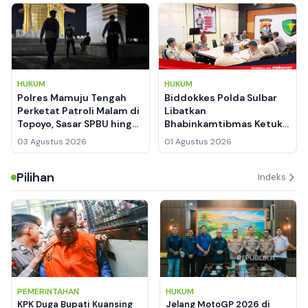
HUKUM
HUKUM
Polres Mamuju Tengah
Biddokkes Polda Sulbar
Perketat Patroli Malam di
Libatkan
Topoyo, Sasar SPBU hingga
Bhabinkamtibmas Ketuk
Kawasan Perkantoran
Pintu Warga untuk
03 Agustus 2026
01 Agustus 2026
Deteksi Dini TBC di
Mamuju
Pilihan
Indeks
PEMERINTAHAN
HUKUM
KPK Duga Bupati Kuansing
Jelang MotoGP 2026 di