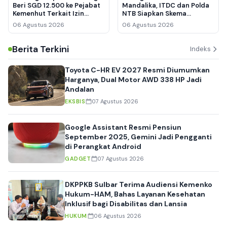
Beri SGD 12.500 ke Pejabat
Mandalika, ITDC dan Polda
Kemenhut Terkait Izin
NTB Siapkan Skema
Kawasan Hutan
Keamanan hingga
06 Agustus 2026
06 Agustus 2026
Manajemen Lalu Lintas
Berita Terkini
Indeks
Toyota C-HR EV 2027 Resmi Diumumkan
Harganya, Dual Motor AWD 338 HP Jadi
Andalan
EKSBIS
07 Agustus 2026
Google Assistant Resmi Pensiun
September 2025, Gemini Jadi Pengganti
di Perangkat Android
GADGET
07 Agustus 2026
DKPPKB Sulbar Terima Audiensi Kemenko
Hukum-HAM, Bahas Layanan Kesehatan
Inklusif bagi Disabilitas dan Lansia
HUKUM
06 Agustus 2026