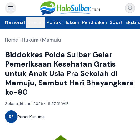
Nasional
Daerah
Politik
Hukum
Pendidikan
Sport
Eksbis
Home
Hukum
Mamuju
Biddokkes Polda Sulbar Gelar
Pemeriksaan Kesehatan Gratis
untuk Anak Usia Pra Sekolah di
Mamuju, Sambut Hari Bhayangkara
ke-80
Selasa, 16 Juni 2026 • 19:37:31 WIB
RE
Rendi Kusuma