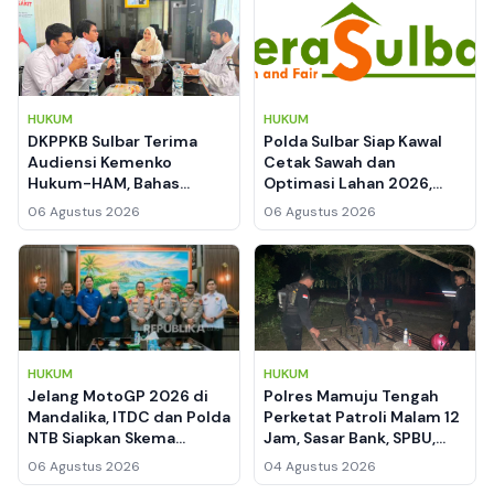
HUKUM
HUKUM
DKPPKB Sulbar Terima
Polda Sulbar Siap Kawal
Audiensi Kemenko
Cetak Sawah dan
Hukum-HAM, Bahas
Optimasi Lahan 2026,
Layanan Kesehatan
Perkuat Ketahanan
06 Agustus 2026
06 Agustus 2026
Inklusif bagi Disabilitas
Pangan di Mamuju
dan Lansia
HUKUM
HUKUM
Jelang MotoGP 2026 di
Polres Mamuju Tengah
Mandalika, ITDC dan Polda
Perketat Patroli Malam 12
NTB Siapkan Skema
Jam, Sasar Bank, SPBU,
Keamanan hingga
hingga Permukiman
06 Agustus 2026
04 Agustus 2026
Manajemen Lalu Lintas
Warga