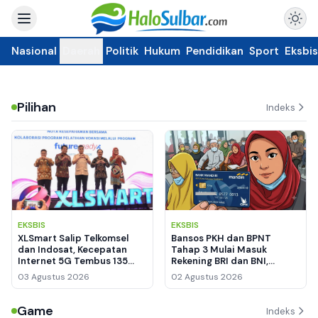
Nasional
Daerah
Politik
Hukum
Pendidikan
Sport
Eksbis
Pilihan
Indeks
EKSBIS
EKSBIS
XLSmart Salip Telkomsel
Bansos PKH dan BPNT
dan Indosat, Kecepatan
Tahap 3 Mulai Masuk
Internet 5G Tembus 135
Rekening BRI dan BNI,
Mbps
Pemegang KKS Mandiri
03 Agustus 2026
02 Agustus 2026
Masih Nihil
Game
Indeks