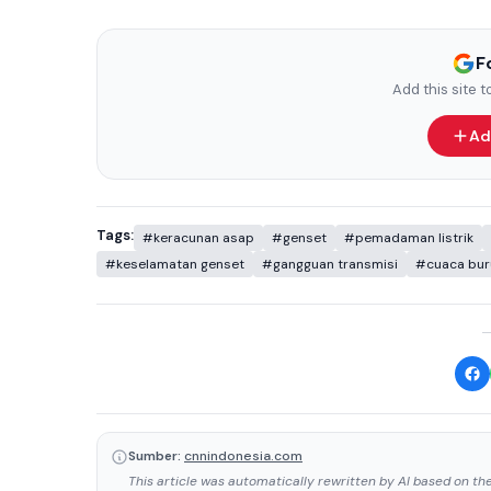
F
Add this site 
Ad
Tags:
#keracunan asap
#genset
#pemadaman listrik
#keselamatan genset
#gangguan transmisi
#cuaca bur
Sumber:
cnnindonesia.com
This article was automatically rewritten by AI based on the 