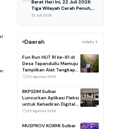
Barat Hari Ini, 22 Juli 2026:
Tiga Wilayah Cerah Penuh,
Suhu Capai 32°C, Waspada
22 Juli 2026
Dehidrasi Siang Hari
at
Daerah
Indeks
Fun Run HUT RI ke-81 di
Desa Tapandullu Mamuju
Tampilkan Alat Tangkap
an
Nelayan Tradisional,
05 Agustus 2026
Kebaya Putih dan Sarung
Jadi Daya Tarik
BKPSDM Sulbar
Luncurkan Aplikasi Fleksi
untuk Kehadiran Digital
ASN, 8 Perangkat Daerah
05 Agustus 2026
Jadi Pilot Project
MUSPROV KORMI Sulbar