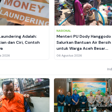
NASIONAL
aundering Adalah:
Menteri PU Dody Hanggodo
ian dan Ciri, Contoh
Salurkan Bantuan Air Bersih
ya
untuk Warga Aceh Besar
Kekeringan
s 2026
06 Agustus 2026
In