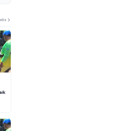
deks
aik