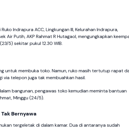
i Ruko Indrapura ACC, Lingkungan III, Kelurahan Indrapura,
sek Air Putih, AKP Rahmat R Hutagaol, mengungkapkan keemp
3/5) sekitar pukul 12.30 WIB.
tang untuk membuka toko. Namun, ruko masih tertutup rapat d
 via telepon juga tak membuahkan hasil.
 di dalam bangunan, pengawas toko kemudian meminta bantuan
hmat, Minggu (24/5).
h Tak Bernyawa
emukan tergeletak di dalam kamar. Dua di antaranya sudah