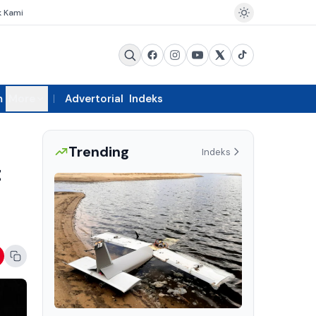
k Kami
m
More
Advertorial
Indeks
Trending
Indeks
t