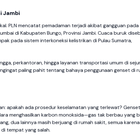
i Jambi
n lokal. PLN mencatat pemadaman terjadi akibat gangguan pada
Rumbai di Kabupaten Bungo, Provinsi Jambi. Cuaca buruk dise
k pada sistem interkoneksi kelistrikan di Pulau Sumatra,
angga, perkantoran, hingga layanan transportasi umum di seju
pengingat paling pahit tentang bahaya penggunaan genset di 
yaan: apakah ada prosedur keselamatan yang terlewat? Gense
udara menghasilkan karbon monoksida—gas tak berbau yang b
ng, dua lainnya masih berjuang di rumah sakit, semua karena
 di tempat yang salah.