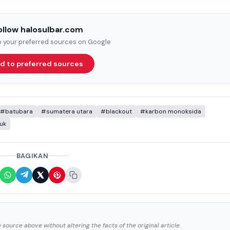
ollow halosulbar.com
to your preferred sources on Google
d to preferred sources
#batubara
#sumatera utara
#blackout
#karbon monoksida
uk
BAGIKAN
source above without altering the facts of the original article.