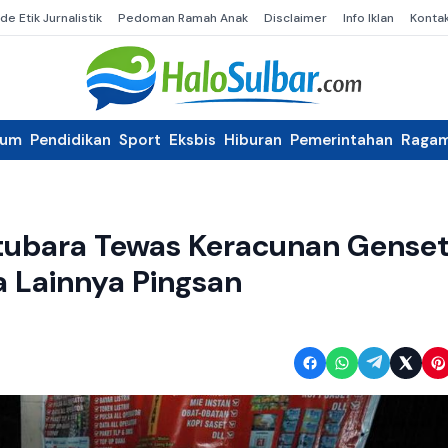
de Etik Jurnalistik
Pedoman Ramah Anak
Disclaimer
Info Iklan
Konta
kum
Pendidikan
Sport
Eksbis
Hiburan
Pemerintahan
Raga
tubara Tewas Keracunan Gense
a Lainnya Pingsan