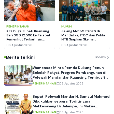
PEMERINTAHAN
HUKUM
KPK Duga Bupati Kuansing
Jelang MotoGP 2026 di
Beri SGD 12.500 ke Pejabat
Mandalika, ITDC dan Polda
Kemenhut Terkait Izin
NTB Siapkan Skema
Kawasan Hutan
Keamanan hingga
06 Agustus 2026
06 Agustus 2026
Manajemen Lalu Lintas
Berita Terkini
Indeks
Wamensos Minta Pemda Dukung Penuh
Sekolah Rakyat, Progres Pembangunan di
Polewali Mandar dan Kuansing Tembus 90
Persen
PEMERINTAHAN
06 Agustus 2026
Bupati Polewali Mandar H. Samsul Mahmud
Dikukuhkan sebagai Toditingara
Makkesayang Di Balanipa, Ini Makna
Filosofis di Balik Gelar Adat Tertinggi
PEMERINTAHAN
06 Agustus 2026