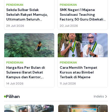
PENDIDIKAN
PENDIDIKAN
Sekda Sulbar Sidak
SMK Negeri 1 Majene
Sekolah Rakyat Mamuju,
Sosialisasi Teaching
Ultimatum Seluruh
Factory, 50 Guru Dibekali
Fasilitas Harus Rampung
Konsep Sekolah Model
29 Juli 2026
20 Juli 2026
Sebelum 31 Juli 2026
dan Budaya Kerja Industri
PENDIDIKAN
PENDIDIKAN
Harga Kos Per Bulan di
Cara Memilih Tempat
Sulawesi Barat Dekat
Kursus atau Bimbel
Kampus dan Kantor,
Terbaik di Majene
Lengkap dengan Kisaran
14 Juli 2026
11 Juli 2026
Sewa
Pilihan
Indeks