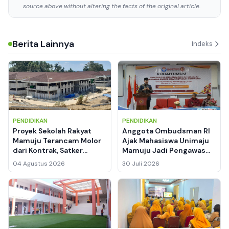
source above without altering the facts of the original article.
Berita Lainnya
Indeks
PENDIDIKAN
PENDIDIKAN
Proyek Sekolah Rakyat
Anggota Ombudsman RI
Mamuju Terancam Molor
Ajak Mahasiswa Unimaju
dari Kontrak, Satker
Mamuju Jadi Pengawas
BPBPK Sulbar: Sanksi
Pelayanan Publik, Cegah
04 Agustus 2026
30 Juli 2026
Denda Menanti Hutama
Maladministrasi
Karya