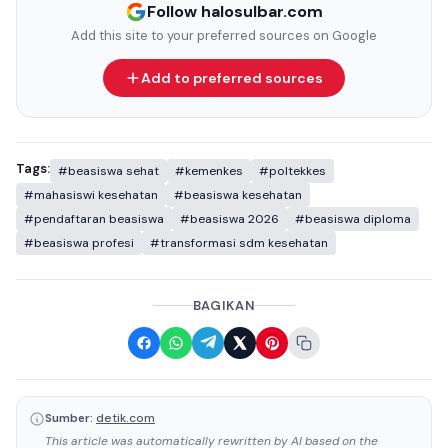
Follow halosulbar.com
Add this site to your preferred sources on Google
Add to preferred sources
Tags:
#beasiswa sehat
#kemenkes
#poltekkes
#mahasiswi kesehatan
#beasiswa kesehatan
#pendaftaran beasiswa
#beasiswa 2026
#beasiswa diploma
#beasiswa profesi
#transformasi sdm kesehatan
BAGIKAN
Sumber:
detik.com
This article was automatically rewritten by AI based on the