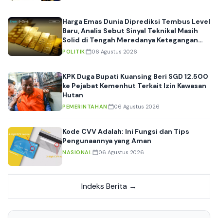
Harga Emas Dunia Diprediksi Tembus Level
Baru, Analis Sebut Sinyal Teknikal Masih
Solid di Tengah Meredanya Ketegangan
Geopolitik
POLITIK
06 Agustus 2026
KPK Duga Bupati Kuansing Beri SGD 12.500
ke Pejabat Kemenhut Terkait Izin Kawasan
Hutan
PEMERINTAHAN
06 Agustus 2026
Kode CVV Adalah: Ini Fungsi dan Tips
Pengunaannya yang Aman
NASIONAL
06 Agustus 2026
Indeks Berita →