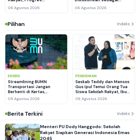
Pembangunan di Polewali
Toditingara Makkesayang
06 Agustus 2026
06 Agustus 2026
Mandar dan Kuansing
Di Balanipa, Ini Makna
Tembus 90 Persen
Filosofis di Balik Gelar
Pilihan
Adat Tertinggi
Indeks
EKSBIS
PENDIDIKAN
Streamlining BUMN
Seskab Teddy dan Mensos
Transportasi Jangan
Gus Ipul Temui Orang Tua
Berhenti di Kertas,
Siswa Sekolah Rakyat, Ibu
Pengamat: Kinerja
Siti Menangis Haru
09 Agustus 2026
08 Agustus 2026
Keuangan dan Kepuasan
Publik Jadi Ukuran
Berita Terkini
Indeks
Menteri PU Dody Hanggodo: Sekolah
Rakyat Siapkan Generasi Indonesia Emas
2045