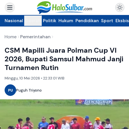
Nasional
Daerah
Politik
Hukum
Pendidikan
Sport
Eksbis
Home
Pemerintahan
CSM Mapilli Juara Polman Cup VI
2026, Bupati Samsul Mahmud Janji
Turnamen Rutin
Minggu, 10 Mei 2026 • 22:33:01 WIB
PU
Puguh Triyono