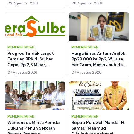
Indonesia Emas 2045
Hilirisasi Logam Tanah
09 Agustus 2026
08 Agustus 2026
Jarang Mulai Dirancang
PEMERINTAHAN
PEMERINTAHAN
Progres Tindak Lanjut
Harga Emas Antam Anjlok
Temuan BPK di Sulbar
Rp29.000 ke Rp2,65 Juta
Capai Rp 2,8 Miliar,
per Gram, Masih Jauh dari
Gubernur Targetkan
Rekor Tertinggi
07 Agustus 2026
07 Agustus 2026
Tuntas 11 Agustus 2026
PEMERINTAHAN
PEMERINTAHAN
Wamensos Minta Pemda
Bupati Polewali Mandar H.
Dukung Penuh Sekolah
Samsul Mahmud
Rakyat, Progres
Dikukuhkan sebagai