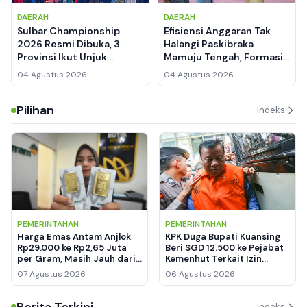
DAERAH
DAERAH
Sulbar Championship
Efisiensi Anggaran Tak
2026 Resmi Dibuka, 3
Halangi Paskibraka
Provinsi Ikut Unjuk
Mamuju Tengah, Formasi
Kebolehan di GOR Mamuju
17-8-45 Tetap Penuh
04 Agustus 2026
04 Agustus 2026
Pilihan
Indeks
PEMERINTAHAN
PEMERINTAHAN
Harga Emas Antam Anjlok
KPK Duga Bupati Kuansing
Rp29.000 ke Rp2,65 Juta
Beri SGD 12.500 ke Pejabat
per Gram, Masih Jauh dari
Kemenhut Terkait Izin
Rekor Tertinggi
Kawasan Hutan
07 Agustus 2026
06 Agustus 2026
Berita Terkini
Indeks