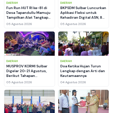
DAERAH
DAERAH
Fun Run HUT RI ke-81 di
BKPSDM Sulbar Luncurkan
Desa Tapandullu Mamuju
Aplikasi Fleksi untuk
Tampilkan Alat Tangkap
Kehadiran Digital ASN, 8
Nelayan Tradisional,
Perangkat Daerah Jadi
05 Agustus 2026
05 Agustus 2026
Kebaya Putih dan Sarung
Pilot Project
Jadi Daya Tarik
DAERAH
DAERAH
MUSPROV KORMI Sulbar
Doa Ketika Hujan Turun
Digelar 20-21 Agustus,
Lengkap dengan Arti dan
Berikut Tahapan
Keutamaannya
Penjaringan Calon Ketua
05 Agustus 2026
04 Agustus 2026
Umum 2026-2030