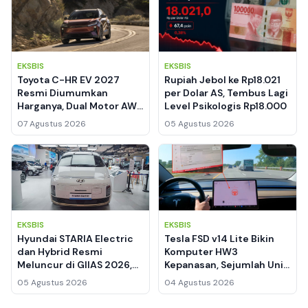
EKSBIS
EKSBIS
Toyota C-HR EV 2027
Rupiah Jebol ke Rp18.021
Resmi Diumumkan
per Dolar AS, Tembus Lagi
Harganya, Dual Motor AWD
Level Psikologis Rp18.000
338 HP Jadi Andalan
07 Agustus 2026
05 Agustus 2026
EKSBIS
EKSBIS
Hyundai STARIA Electric
Tesla FSD v14 Lite Bikin
dan Hybrid Resmi
Komputer HW3
Meluncur di GIIAS 2026,
Kepanasan, Sejumlah Unit
Banderol Start dari
Dilaporkan Mati Total
05 Agustus 2026
04 Agustus 2026
Segmen MPV Premium