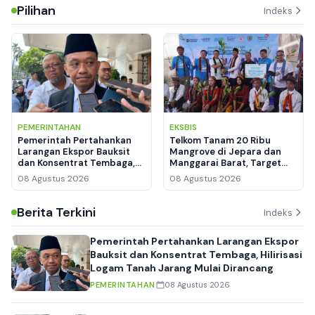
Pilihan
Indeks
PEMERINTAHAN
EKSBIS
Pemerintah Pertahankan
Telkom Tanam 20 Ribu
Larangan Ekspor Bauksit
Mangrove di Jepara dan
dan Konsentrat Tembaga,
Manggarai Barat, Target
Hilirisasi Logam Tanah
Serap Karbon hingga
08 Agustus 2026
08 Agustus 2026
Jarang Mulai Dirancang
Rumah Edukasi Warga
Berita Terkini
Indeks
Pemerintah Pertahankan Larangan Ekspor
Bauksit dan Konsentrat Tembaga, Hilirisasi
Logam Tanah Jarang Mulai Dirancang
PEMERINTAHAN
08 Agustus 2026