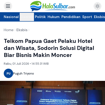
Nasional
Daerah
Politik
Hukum
Pendidikan
Sport
Eksbis
Home
Eksbis
Telkom Papua Gaet Pelaku Hotel
dan Wisata, Sodorin Solusi Digital
Biar Bisnis Makin Moncer
Rabu, 01 Juli 2026 • 14:55:31 WIB
PU
Puguh Triyono