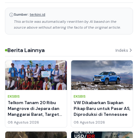
Sumber:
terkini.id
This article was automatically rewritten by AI based on the
source above without altering the facts of the original article.
Berita Lainnya
Indeks
EKSBIS
EKSBIS
Telkom Tanam 20 Ribu
VW Dikabarkan Siapkan
Mangrove di Jepara dan
Pikap Baru untuk Pasar AS,
Manggarai Barat, Target
Diproduksi di Tennessee
Serap Karbon hingga
08 Agustus 2026
08 Agustus 2026
Rumah Edukasi Warga