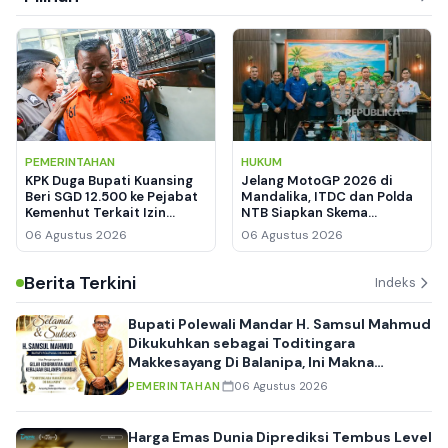
PEMERINTAHAN
HUKUM
KPK Duga Bupati Kuansing
Jelang MotoGP 2026 di
Beri SGD 12.500 ke Pejabat
Mandalika, ITDC dan Polda
Kemenhut Terkait Izin
NTB Siapkan Skema
Kawasan Hutan
Keamanan hingga
06 Agustus 2026
06 Agustus 2026
Manajemen Lalu Lintas
Berita Terkini
Indeks
Bupati Polewali Mandar H. Samsul Mahmud
Dikukuhkan sebagai Toditingara
Makkesayang Di Balanipa, Ini Makna
Filosofis di Balik Gelar Adat Tertinggi
PEMERINTAHAN
06 Agustus 2026
Harga Emas Dunia Diprediksi Tembus Level