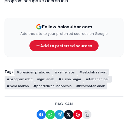
program serupa ke daerah lain.
Follow halosulbar.com
Add this site to your preferred sources on Google
Add to preferred sources
Tags:
#presiden prabowo
#kemensos
#sekolah rakyat
#program mbg
#gizi anak
#siswa bugar
#tabanan bali
#pola makan
#pendidikan indonesia
#kesehatan anak
BAGIKAN