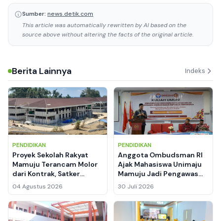
Sumber:
news.detik.com
This article was automatically rewritten by AI based on the
source above without altering the facts of the original article.
Berita Lainnya
Indeks
PENDIDIKAN
PENDIDIKAN
Proyek Sekolah Rakyat
Anggota Ombudsman RI
Mamuju Terancam Molor
Ajak Mahasiswa Unimaju
dari Kontrak, Satker
Mamuju Jadi Pengawas
BPBPK Sulbar: Sanksi
Pelayanan Publik, Cegah
04 Agustus 2026
30 Juli 2026
Denda Menanti Hutama
Maladministrasi
Karya