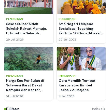
PENDIDIKAN
PENDIDIKAN
Sekda Sulbar Sidak
SMK Negeri 1 Majene
Sekolah Rakyat Mamuju,
Sosialisasi Teaching
Ultimatum Seluruh
Factory, 50 Guru Dibekali
Fasilitas Harus Rampung
Konsep Sekolah Model
29 Juli 2026
20 Juli 2026
Sebelum 31 Juli 2026
dan Budaya Kerja Industri
PENDIDIKAN
PENDIDIKAN
Harga Kos Per Bulan di
Cara Memilih Tempat
Sulawesi Barat Dekat
Kursus atau Bimbel
Kampus dan Kantor,
Terbaik di Majene
Lengkap dengan Kisaran
14 Juli 2026
11 Juli 2026
Sewa
Pilihan
Indeks