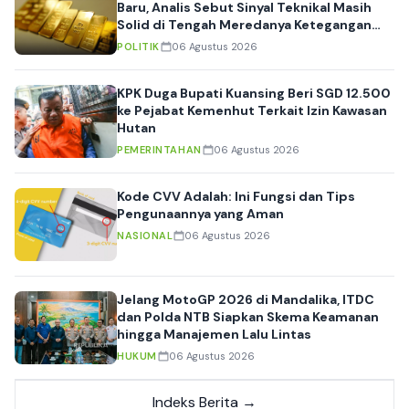
Baru, Analis Sebut Sinyal Teknikal Masih
Solid di Tengah Meredanya Ketegangan
Geopolitik
POLITIK
06 Agustus 2026
KPK Duga Bupati Kuansing Beri SGD 12.500
ke Pejabat Kemenhut Terkait Izin Kawasan
Hutan
PEMERINTAHAN
06 Agustus 2026
Kode CVV Adalah: Ini Fungsi dan Tips
Pengunaannya yang Aman
NASIONAL
06 Agustus 2026
Jelang MotoGP 2026 di Mandalika, ITDC
dan Polda NTB Siapkan Skema Keamanan
hingga Manajemen Lalu Lintas
HUKUM
06 Agustus 2026
Indeks Berita →