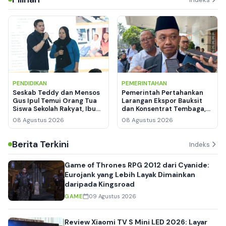
PENDIDIKAN
PEMERINTAHAN
Seskab Teddy dan Mensos
Pemerintah Pertahankan
Gus Ipul Temui Orang Tua
Larangan Ekspor Bauksit
Siswa Sekolah Rakyat, Ibu
dan Konsentrat Tembaga,
Siti Menangis Haru
Hilirisasi Logam Tanah
08 Agustus 2026
08 Agustus 2026
Jarang Mulai Dirancang
Berita Terkini
Indeks
Game of Thrones RPG 2012 dari Cyanide:
Eurojank yang Lebih Layak Dimainkan
daripada Kingsroad
GAME
09 Agustus 2026
Review Xiaomi TV S Mini LED 2026: Layar