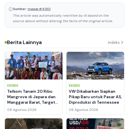
Sumber:
mawar#4190
This article was automatically rewritten by AI based on the
source above without altering the facts of the original article.
Berita Lainnya
Indeks
EKSBIS
EKSBIS
Telkom Tanam 20 Ribu
VW Dikabarkan Siapkan
Mangrove di Jepara dan
Pikap Baru untuk Pasar AS,
Manggarai Barat, Target
Diproduksi di Tennessee
Serap Karbon hingga
08 Agustus 2026
08 Agustus 2026
Rumah Edukasi Warga