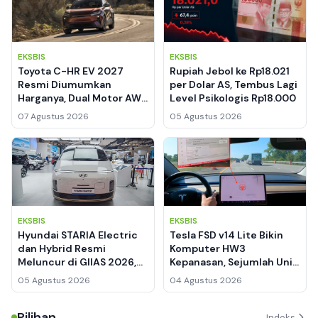
EKSBIS
EKSBIS
Toyota C-HR EV 2027
Rupiah Jebol ke Rp18.021
Resmi Diumumkan
per Dolar AS, Tembus Lagi
Harganya, Dual Motor AWD
Level Psikologis Rp18.000
338 HP Jadi Andalan
07 Agustus 2026
05 Agustus 2026
EKSBIS
EKSBIS
Hyundai STARIA Electric
Tesla FSD v14 Lite Bikin
dan Hybrid Resmi
Komputer HW3
Meluncur di GIIAS 2026,
Kepanasan, Sejumlah Unit
Banderol Start dari
Dilaporkan Mati Total
05 Agustus 2026
04 Agustus 2026
Segmen MPV Premium
Pilihan
Indeks