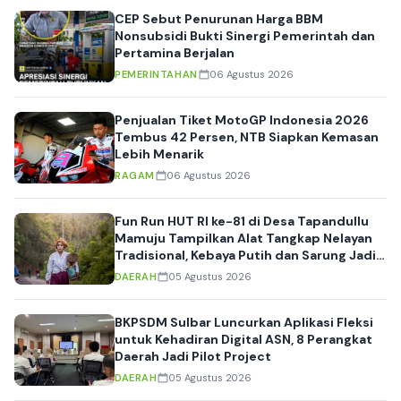
CEP Sebut Penurunan Harga BBM
Nonsubsidi Bukti Sinergi Pemerintah dan
Pertamina Berjalan
PEMERINTAHAN
06 Agustus 2026
Penjualan Tiket MotoGP Indonesia 2026
Tembus 42 Persen, NTB Siapkan Kemasan
Lebih Menarik
RAGAM
06 Agustus 2026
Fun Run HUT RI ke-81 di Desa Tapandullu
Mamuju Tampilkan Alat Tangkap Nelayan
Tradisional, Kebaya Putih dan Sarung Jadi
Daya Tarik
DAERAH
05 Agustus 2026
BKPSDM Sulbar Luncurkan Aplikasi Fleksi
untuk Kehadiran Digital ASN, 8 Perangkat
Daerah Jadi Pilot Project
DAERAH
05 Agustus 2026