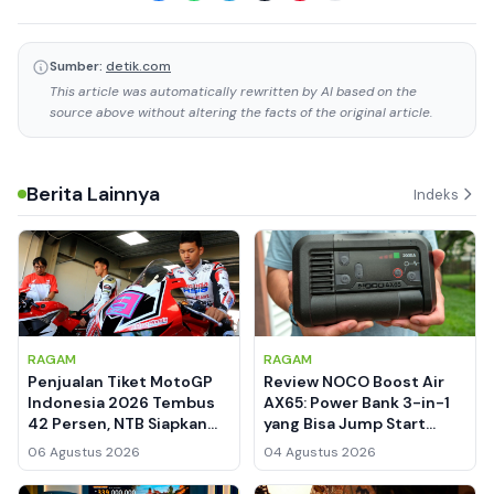
Sumber:
detik.com
This article was automatically rewritten by AI based on the
source above without altering the facts of the original article.
Berita Lainnya
Indeks
RAGAM
RAGAM
Penjualan Tiket MotoGP
Review NOCO Boost Air
Indonesia 2026 Tembus
AX65: Power Bank 3-in-1
42 Persen, NTB Siapkan
yang Bisa Jump Start
Kemasan Lebih Menarik
Mobil dan Pompa Ban
06 Agustus 2026
04 Agustus 2026