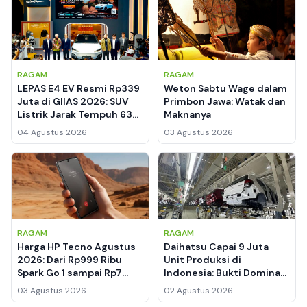
RAGAM
RAGAM
LEPAS E4 EV Resmi Rp339
Weton Sabtu Wage dalam
Juta di GIIAS 2026: SUV
Primbon Jawa: Watak dan
Listrik Jarak Tempuh 637
Maknanya
Km, Cek Kelemahannya
04 Agustus 2026
03 Agustus 2026
RAGAM
RAGAM
Harga HP Tecno Agustus
Daihatsu Capai 9 Juta
2026: Dari Rp999 Ribu
Unit Produksi di
Spark Go 1 sampai Rp7
Indonesia: Bukti Dominasi
Jutaan Camon 30
Pasar LCGC Selama 5
03 Agustus 2026
02 Agustus 2026
Premier 5G
Dekade