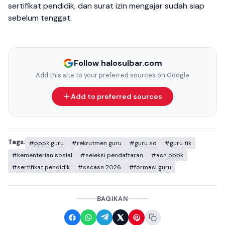
sertifikat pendidik, dan surat izin mengajar sudah siap
sebelum tenggat.
Follow halosulbar.com
Add this site to your preferred sources on Google
Add to preferred sources
Tags:
#pppk guru
#rekrutmen guru
#guru sd
#guru tik
#kementerian sosial
#seleksi pendaftaran
#asn pppk
#sertifikat pendidik
#sscasn 2026
#formasi guru
BAGIKAN