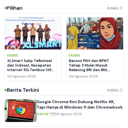
Pilihan
Indeks
EKSBIS
EKSBIS
XLSmart Salip Telkomsel
Bansos PKH dan BPNT
dan Indosat, Kecepatan
Tahap 3 Mulai Masuk
Internet 5G Tembus 135
Rekening BRI dan BNI,
Mbps
Pemegang KKS Mandiri
03 Agustus 2026
02 Agustus 2026
Masih Nihil
Berita Terkini
Indeks
Google Chrome Kini Dukung Netflix 4K,
Tapi Hanya di Windows 11 dan Chromebook
GADGET
06 Agustus 2026