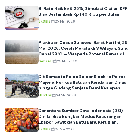
BI Rate Naik ke 5,25%, Simulasi Cicilan KPR
Bisa Bertambah Rp 140 Ribu per Bulan
EKSBIS
25 Mei 2026
Prakiraan Cuaca Sulawesi Barat Hari Ini, 25
Mei 2026: Cerah Merata di 3 Wilayah, Suhu
Capai 29°C — Waspada Potensi Panas di
Polewali Mandar Siang Nanti
DAERAH
25 Mei 2026
Dit Samapta Polda Sulbar Sidak ke Polres
Majene, Periksa Ratusan Kendaraan Dinas
hingga Gudang Senjata Demi Kesiapan
Operasional
HUKUM
24 Mei 2026
Danantara Sumber Daya Indonesia (DSI)
Dinilai Bisa Bongkar Modus Kecurangan
Ekspor Sawit dan Batu Bara, Kerugian
Negara Capai Rp14,3 Triliun
EKSBIS
24 Mei 2026