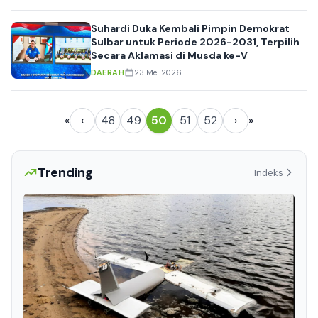
Suhardi Duka Kembali Pimpin Demokrat
Sulbar untuk Periode 2026-2031, Terpilih
Secara Aklamasi di Musda ke-V
DAERAH
23 Mei 2026
«
‹
48
49
50
51
52
›
»
Trending
Indeks