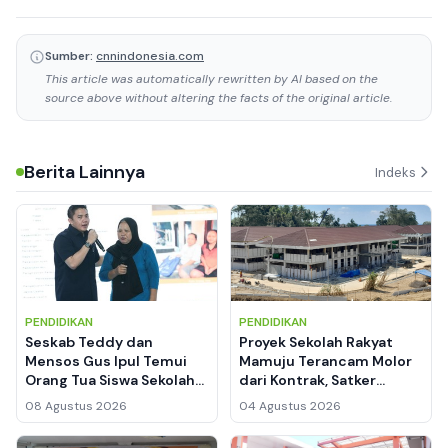
Sumber:
cnnindonesia.com
This article was automatically rewritten by AI based on the
source above without altering the facts of the original article.
Berita Lainnya
Indeks
PENDIDIKAN
PENDIDIKAN
Seskab Teddy dan
Proyek Sekolah Rakyat
Mensos Gus Ipul Temui
Mamuju Terancam Molor
Orang Tua Siswa Sekolah
dari Kontrak, Satker
Rakyat, Ibu Siti Menangis
BPBPK Sulbar: Sanksi
08 Agustus 2026
04 Agustus 2026
Haru
Denda Menanti Hutama
Karya