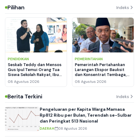
Pilihan
Indeks
PENDIDIKAN
PEMERINTAHAN
Seskab Teddy dan Mensos
Pemerintah Pertahankan
Gus Ipul Temui Orang Tua
Larangan Ekspor Bauksit
Siswa Sekolah Rakyat, Ibu
dan Konsentrat Tembaga,
Siti Menangis Haru
Hilirisasi Logam Tanah
08 Agustus 2026
08 Agustus 2026
Jarang Mulai Dirancang
Berita Terkini
Indeks
Pengeluaran per Kapita Warga Mamasa
Rp812 Ribu per Bulan, Terendah se-Sulbar
dan Peringkat 513 Nasional
DAERAH
08 Agustus 2026