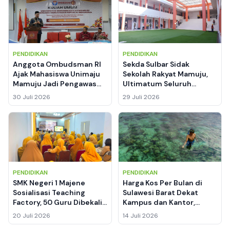
PENDIDIKAN
PENDIDIKAN
Anggota Ombudsman RI
Sekda Sulbar Sidak
Ajak Mahasiswa Unimaju
Sekolah Rakyat Mamuju,
Mamuju Jadi Pengawas
Ultimatum Seluruh
Pelayanan Publik, Cegah
Fasilitas Harus Rampung
30 Juli 2026
29 Juli 2026
Maladministrasi
Sebelum 31 Juli 2026
PENDIDIKAN
PENDIDIKAN
SMK Negeri 1 Majene
Harga Kos Per Bulan di
Sosialisasi Teaching
Sulawesi Barat Dekat
Factory, 50 Guru Dibekali
Kampus dan Kantor,
Konsep Sekolah Model
Lengkap dengan Kisaran
20 Juli 2026
14 Juli 2026
dan Budaya Kerja Industri
Sewa