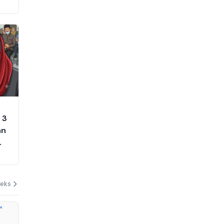
 3
an
deks