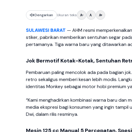
Dengarkan
Ukuran teks
SULAWESI BARAT
— AHM resmi memperkenalkan e
stiker, pabrikan memberikan sentuhan segar pad
pertamanya. Tiga warna baru yang ditawarkan ada
Jok Bermotif Kotak-Kotak, Sentuhan Ret
Pembaruan paling mencolok ada pada bagian jo
retro sekaligus memberi kesan lebih modis. Lang
identitas Monkey sebagai motor hobi premium ya
“Kami menghadirkan kombinasi warna baru dan m
media ekspresi bagi konsumen yang ingin tampil un
Dwi, dalam rilis resminya.
Mesin 125 cc Manual 5 Percepatan, Spesi