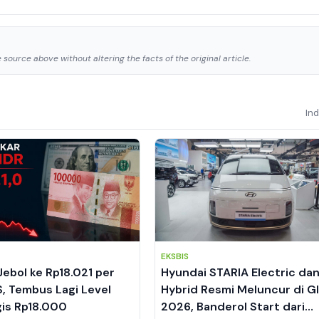
source above without altering the facts of the original article.
In
EKSBIS
Jebol ke Rp18.021 per
Hyundai STARIA Electric da
S, Tembus Lagi Level
Hybrid Resmi Meluncur di G
gis Rp18.000
2026, Banderol Start dari