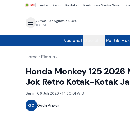
LIVE
Tentang Kami
Redaksi
Pedoman Media Siber
Ko
Jumat, 07 Agustus 2026
03:24
Nasional
Daerah
Politik
Hu
Home
Eksbis
Honda Monkey 125 2026 M
Jok Retro Kotak-Kotak Ja
Senin, 06 Juli 2026 • 14:39:01 WIB
QO
Qodri Anwar