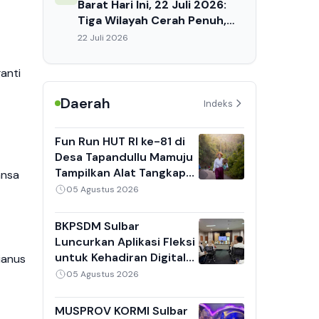
Barat Hari Ini, 22 Juli 2026:
Tiga Wilayah Cerah Penuh,
Suhu Capai 32°C, Waspada
22 Juli 2026
Dehidrasi Siang Hari
anti
Daerah
Indeks
Fun Run HUT RI ke-81 di
Desa Tapandullu Mamuju
Tampilkan Alat Tangkap
ansa
Nelayan Tradisional,
05 Agustus 2026
Kebaya Putih dan Sarung
Jadi Daya Tarik
BKPSDM Sulbar
Luncurkan Aplikasi Fleksi
untuk Kehadiran Digital
ianus
ASN, 8 Perangkat Daerah
05 Agustus 2026
Jadi Pilot Project
MUSPROV KORMI Sulbar