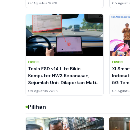
Andalan
07 Agustus 2026
05 Agustu
EKSBIS
EKSBIS
Tesla FSD v14 Lite Bikin
XLSmart
Komputer HW3 Kepanasan,
Indosat
Sejumlah Unit Dilaporkan Mati
5G Tem
Total
04 Agustus 2026
03 Agustu
Pilihan