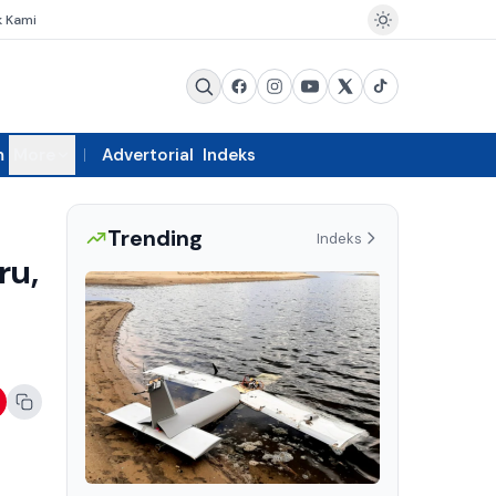
k Kami
m
More
Advertorial
Indeks
Trending
Indeks
ru,