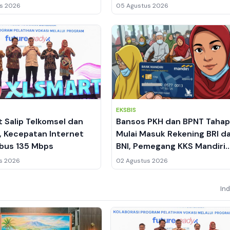
Segmen MPV Premium
s 2026
05 Agustus 2026
EKSBIS
 Salip Telkomsel dan
Bansos PKH dan BPNT Tahap
, Kecepatan Internet
Mulai Masuk Rekening BRI d
bus 135 Mbps
BNI, Pemegang KKS Mandiri
Masih Nihil
s 2026
02 Agustus 2026
In