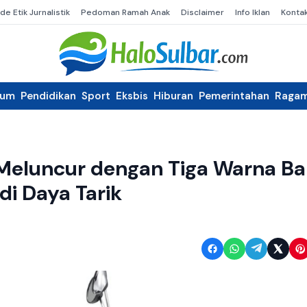
de Etik Jurnalistik
Pedoman Ramah Anak
Disclaimer
Info Iklan
Konta
kum
Pendidikan
Sport
Eksbis
Hiburan
Pemerintahan
Raga
eluncur dengan Tiga Warna Ba
di Daya Tarik