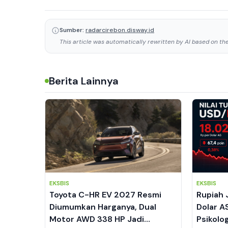
Sumber:
radarcirebon.disway.id
This article was automatically rewritten by AI based on the 
Berita Lainnya
EKSBIS
EKSBIS
Toyota C-HR EV 2027 Resmi
Rupiah 
Diumumkan Harganya, Dual
Dolar A
Motor AWD 338 HP Jadi
Psikolo