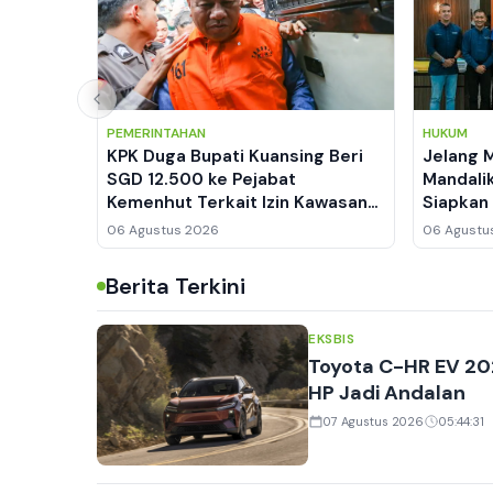
PEMERINTAHAN
HUKUM
KPK Duga Bupati Kuansing Beri
Jelang 
SGD 12.500 ke Pejabat
Mandali
Kemenhut Terkait Izin Kawasan
Siapkan
Hutan
Manajem
06 Agustus 2026
06 Agustu
Berita Terkini
EKSBIS
Toyota C-HR EV 20
HP Jadi Andalan
07 Agustus 2026
05:44:31