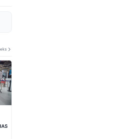
deks
n
IIAS