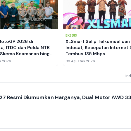
EKSBIS
MotoGP 2026 di
XLSmart Salip Telkomsel dan
ka, ITDC dan Polda NTB
Indosat, Kecepatan Internet
 Skema Keamanan hingga
Tembus 135 Mbps
en Lalu Lintas
s 2026
03 Agustus 2026
In
27 Resmi Diumumkan Harganya, Dual Motor AWD 3