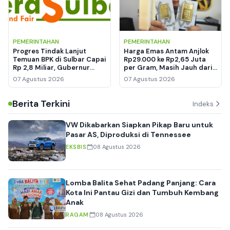
PEMERINTAHAN
PEMERINTAHAN
Progres Tindak Lanjut
Harga Emas Antam Anjlok
Temuan BPK di Sulbar Capai
Rp29.000 ke Rp2,65 Juta
Rp 2,8 Miliar, Gubernur
per Gram, Masih Jauh dari
Targetkan Tuntas 11
Rekor Tertinggi
07 Agustus 2026
07 Agustus 2026
Agustus 2026
Berita Terkini
Indeks
VW Dikabarkan Siapkan Pikap Baru untuk
Pasar AS, Diproduksi di Tennessee
EKSBIS
08 Agustus 2026
Lomba Balita Sehat Padang Panjang: Cara
Kota Ini Pantau Gizi dan Tumbuh Kembang
Anak
RAGAM
08 Agustus 2026