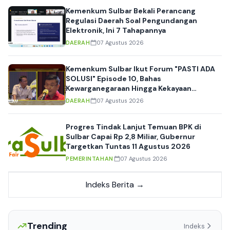
Kemenkum Sulbar Bekali Perancang
Regulasi Daerah Soal Pengundangan
Elektronik, Ini 7 Tahapannya
DAERAH
07 Agustus 2026
Kemenkum Sulbar Ikut Forum "PASTI ADA
SOLUSI" Episode 10, Bahas
Kewarganegaraan Hingga Kekayaan
Intelektual
DAERAH
07 Agustus 2026
Progres Tindak Lanjut Temuan BPK di
Sulbar Capai Rp 2,8 Miliar, Gubernur
Targetkan Tuntas 11 Agustus 2026
PEMERINTAHAN
07 Agustus 2026
Indeks Berita →
Trending
Indeks