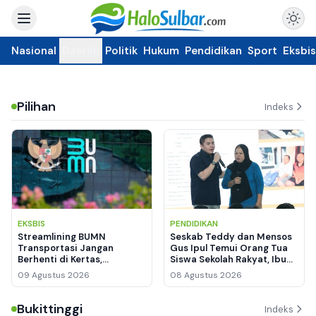
Nasional
Daerah
Politik
Hukum
Pendidikan
Sport
Eksbis
Pilihan
Indeks
EKSBIS
PENDIDIKAN
Streamlining BUMN
Seskab Teddy dan Mensos
Transportasi Jangan
Gus Ipul Temui Orang Tua
Berhenti di Kertas,
Siswa Sekolah Rakyat, Ibu
Pengamat: Kinerja
Siti Menangis Haru
09 Agustus 2026
08 Agustus 2026
Keuangan dan Kepuasan
Publik Jadi Ukuran
Bukittinggi
Indeks