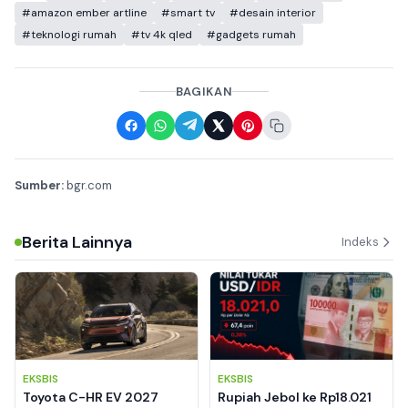
#amazon ember artline
#smart tv
#desain interior
#teknologi rumah
#tv 4k qled
#gadgets rumah
BAGIKAN
Sumber:
bgr.com
Berita Lainnya
Indeks
EKSBIS
EKSBIS
Toyota C-HR EV 2027
Rupiah Jebol ke Rp18.021