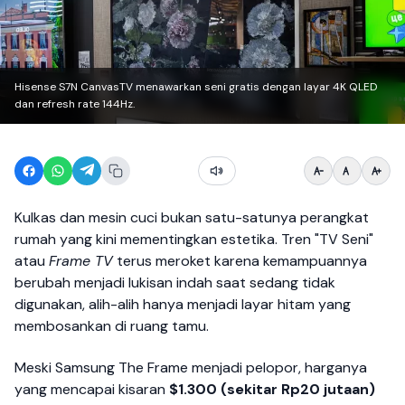
Hisense S7N CanvasTV menawarkan seni gratis dengan layar 4K QLED
dan refresh rate 144Hz.
Kulkas dan mesin cuci bukan satu-satunya perangkat
rumah yang kini mementingkan estetika. Tren "TV Seni"
atau
Frame TV
terus meroket karena kemampuannya
berubah menjadi lukisan indah saat sedang tidak
digunakan, alih-alih hanya menjadi layar hitam yang
membosankan di ruang tamu.
Meski Samsung The Frame menjadi pelopor, harganya
yang mencapai kisaran
$1.300 (sekitar Rp20 jutaan)