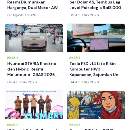
Resmi Diumumkan
per Dolar AS, Tembus Lagi
Harganya, Dual Motor AWD
Level Psikologis Rp18.000
338 HP Jadi Andalan
07 Agustus 2026
05 Agustus 2026
EKSBIS
EKSBIS
Hyundai STARIA Electric
Tesla FSD v14 Lite Bikin
dan Hybrid Resmi
Komputer HW3
Meluncur di GIIAS 2026,
Kepanasan, Sejumlah Unit
Banderol Start dari
Dilaporkan Mati Total
05 Agustus 2026
04 Agustus 2026
Segmen MPV Premium
EKSBIS
EKSBIS