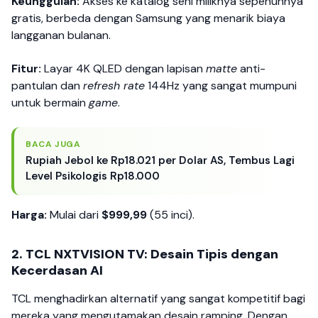
Keunggulan:
Akses ke katalog seni miliknya sepenuhnya
gratis, berbeda dengan Samsung yang menarik biaya
langganan bulanan.
Fitur:
Layar 4K QLED dengan lapisan
matte
anti-
pantulan dan
refresh rate
144Hz yang sangat mumpuni
untuk bermain
game
.
BACA JUGA
Rupiah Jebol ke Rp18.021 per Dolar AS, Tembus Lagi
Level Psikologis Rp18.000
Harga:
Mulai dari
$999,99
(55 inci).
2. TCL NXTVISION TV: Desain Tipis dengan
Kecerdasan AI
TCL menghadirkan alternatif yang sangat kompetitif bagi
mereka yang mengutamakan desain ramping. Dengan