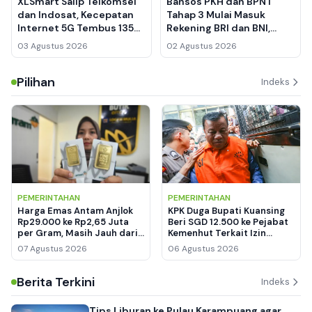
XLSmart Salip Telkomsel
Bansos PKH dan BPNT
dan Indosat, Kecepatan
Tahap 3 Mulai Masuk
Internet 5G Tembus 135
Rekening BRI dan BNI,
Mbps
Pemegang KKS Mandiri
03 Agustus 2026
02 Agustus 2026
Masih Nihil
Pilihan
Indeks
PEMERINTAHAN
PEMERINTAHAN
Harga Emas Antam Anjlok
KPK Duga Bupati Kuansing
Rp29.000 ke Rp2,65 Juta
Beri SGD 12.500 ke Pejabat
per Gram, Masih Jauh dari
Kemenhut Terkait Izin
Rekor Tertinggi
Kawasan Hutan
07 Agustus 2026
06 Agustus 2026
Berita Terkini
Indeks
Tips Liburan ke Pulau Karampuang agar