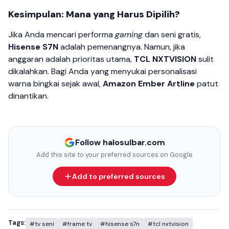
Kesimpulan: Mana yang Harus Dipilih?
Jika Anda mencari performa
gaming
dan seni gratis,
Hisense S7N
adalah pemenangnya. Namun, jika
anggaran adalah prioritas utama,
TCL NXTVISION
sulit
dikalahkan. Bagi Anda yang menyukai personalisasi
warna bingkai sejak awal,
Amazon Ember Artline
patut
dinantikan.
Follow halosulbar.com
Add this site to your preferred sources on Google
Add to preferred sources
Tags:
#tv seni
#frame tv
#hisense s7n
#tcl nxtvision