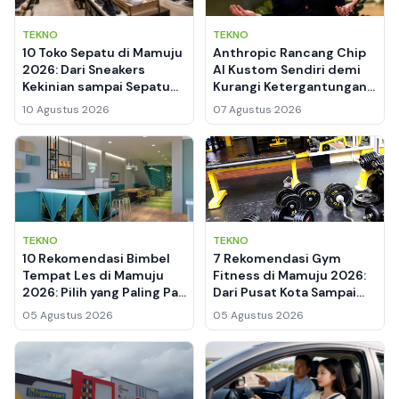
TEKNO
TEKNO
10 Toko Sepatu di Mamuju
Anthropic Rancang Chip
2026: Dari Sneakers
AI Kustom Sendiri demi
Kekinian sampai Sepatu
Kurangi Ketergantungan
Sekolah, Ini Pilihan
ke Nvidia, Samsung
10 Agustus 2026
07 Agustus 2026
Terbaiknya
Dikabarkan Jadi Mitra
Produksi
TEKNO
TEKNO
10 Rekomendasi Bimbel
7 Rekomendasi Gym
Tempat Les di Mamuju
Fitness di Mamuju 2026:
2026: Pilih yang Paling Pas
Dari Pusat Kota Sampai
Buat Anakmu
Tobadak, Mana yang
05 Agustus 2026
05 Agustus 2026
Paling Cocok?