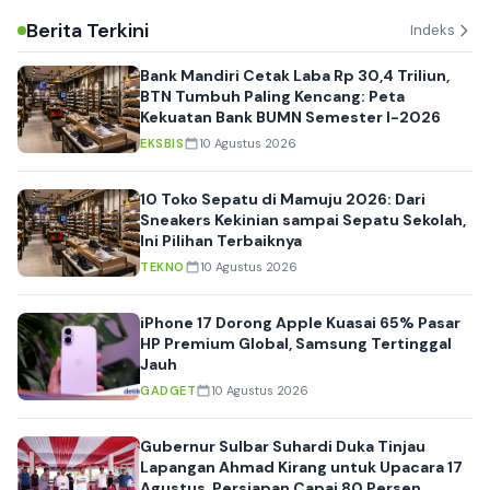
Publik Jadi Ukuran
Berita Terkini
Indeks
Bank Mandiri Cetak Laba Rp 30,4 Triliun,
BTN Tumbuh Paling Kencang: Peta
Kekuatan Bank BUMN Semester I-2026
EKSBIS
10 Agustus 2026
10 Toko Sepatu di Mamuju 2026: Dari
Sneakers Kekinian sampai Sepatu Sekolah,
Ini Pilihan Terbaiknya
TEKNO
10 Agustus 2026
iPhone 17 Dorong Apple Kuasai 65% Pasar
HP Premium Global, Samsung Tertinggal
Jauh
GADGET
10 Agustus 2026
Gubernur Sulbar Suhardi Duka Tinjau
Lapangan Ahmad Kirang untuk Upacara 17
Agustus, Persiapan Capai 80 Persen