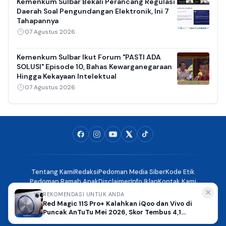
Kemenkum Sulbar Bekali Perancang Regulasi
Daerah Soal Pengundangan Elektronik, Ini 7
Tahapannya
07 Agustus 2026
Kemenkum Sulbar Ikut Forum "PASTI ADA
SOLUSI" Episode 10, Bahas Kewarganegaraan
Hingga Kekayaan Intelektual
07 Agustus 2026
Tentang Kami
Redaksi
Pedoman Media Siber
Kode Etik
Pedoman Ramah Anak
Disclaimer
Info Iklan
Kontak Kami
✕
REKOMENDASI UNTUK ANDA
Red Magic 11S Pro+ Kalahkan iQoo dan Vivo di
HaloSulbar.com - Menyapa Sulbar, Mengabarkan dengan Akurasi
Puncak AnTuTu Mei 2026, Skor Tembus 4,1
© 2025. All rights reserved.
Juta