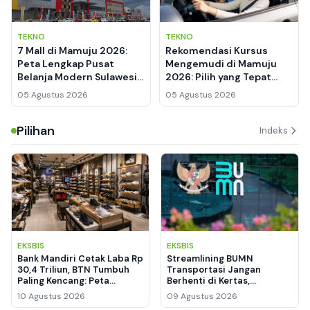
TEKNO
TEKNO
7 Mall di Mamuju 2026:
Rekomendasi Kursus
Peta Lengkap Pusat
Mengemudi di Mamuju
Belanja Modern Sulawesi
2026: Pilih yang Tepat
Barat
Sebelum SIM Baru
05 Agustus 2026
05 Agustus 2026
Pilihan
Indeks
EKSBIS
EKSBIS
Bank Mandiri Cetak Laba Rp
Streamlining BUMN
30,4 Triliun, BTN Tumbuh
Transportasi Jangan
Paling Kencang: Peta
Berhenti di Kertas,
Kekuatan Bank BUMN
Pengamat: Kinerja
10 Agustus 2026
09 Agustus 2026
Semester I-2026
Keuangan dan Kepuasan