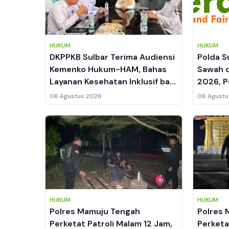
HUKUM
HUKUM
DKPPKB Sulbar Terima Audiensi
Polda S
Kemenko Hukum-HAM, Bahas
Sawah d
Layanan Kesehatan Inklusif bagi
2026, P
Disabilitas dan Lansia
Pangan 
06 Agustus 2026
06 Agustu
HUKUM
HUKUM
Polres Mamuju Tengah
Polres 
Perketat Patroli Malam 12 Jam,
Perketa