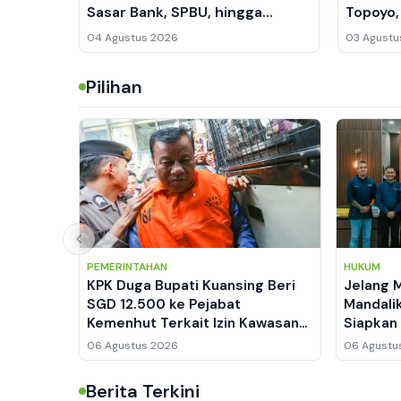
Sasar Bank, SPBU, hingga
Topoyo,
Permukiman Warga
Kawasa
04 Agustus 2026
03 Agustu
Pilihan
PEMERINTAHAN
HUKUM
KPK Duga Bupati Kuansing Beri
Jelang 
SGD 12.500 ke Pejabat
Mandali
Kemenhut Terkait Izin Kawasan
Siapkan
Hutan
Manajem
06 Agustus 2026
06 Agustu
Berita Terkini