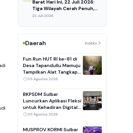
Barat Hari Ini, 22 Juli 2026:
Tiga Wilayah Cerah Penuh,
Suhu Capai 32°C, Waspada
22 Juli 2026
Dehidrasi Siang Hari
Daerah
Indeks
Fun Run HUT RI ke-81 di
Desa Tapandullu Mamuju
adi
Tampilkan Alat Tangkap
Nelayan Tradisional,
05 Agustus 2026
Kebaya Putih dan Sarung
Jadi Daya Tarik
BKPSDM Sulbar
Luncurkan Aplikasi Fleksi
untuk Kehadiran Digital
udi
ASN, 8 Perangkat Daerah
05 Agustus 2026
Jadi Pilot Project
MUSPROV KORMI Sulbar