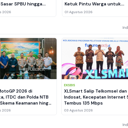
 Sasar SPBU hingga
Ketuk Pintu Warga untuk
n Perkantoran
Deteksi Dini TBC di Mamuju
s 2026
01 Agustus 2026
In
EKSBIS
MotoGP 2026 di
XLSmart Salip Telkomsel dan
ka, ITDC dan Polda NTB
Indosat, Kecepatan Internet
 Skema Keamanan hingga
Tembus 135 Mbps
en Lalu Lintas
s 2026
03 Agustus 2026
In