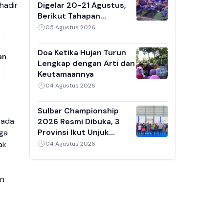
 hadir
Digelar 20-21 Agustus,
Berikut Tahapan
Penjaringan Calon Ketua
05 Agustus 2026
Umum 2026-2030
Doa Ketika Hujan Turun
an
Lengkap dengan Arti dan
Keutamaannya
04 Agustus 2026
Sulbar Championship
pada
2026 Resmi Dibuka, 3
Provinsi Ikut Unjuk
gga
Kebolehan di GOR
ak
04 Agustus 2026
Mamuju
an