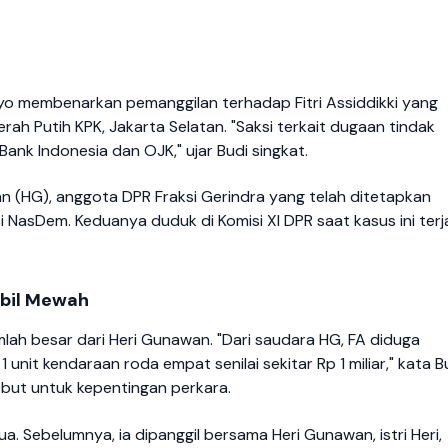
yo membenarkan pemanggilan terhadap Fitri Assiddikki yang
ah Putih KPK, Jakarta Selatan. "Saksi terkait dugaan tindak
ank Indonesia dan OJK," ujar Budi singkat.
an (HG), anggota DPR Fraksi Gerindra yang telah ditetapkan
si NasDem. Keduanya duduk di Komisi XI DPR saat kasus ini terj
obil Mewah
lah besar dari Heri Gunawan. "Dari saudara HG, FA diduga
1 unit kendaraan roda empat senilai sekitar Rp 1 miliar," kata B
ebut untuk kepentingan perkara.
ua. Sebelumnya, ia dipanggil bersama Heri Gunawan, istri Heri,