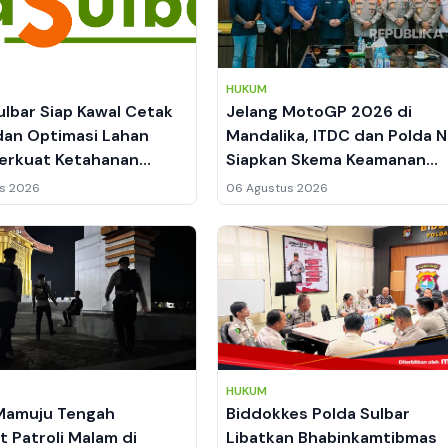
HUKUM
ulbar Siap Kawal Cetak
Jelang MotoGP 2026 di
an Optimasi Lahan
Mandalika, ITDC dan Polda 
erkuat Ketahanan
Siapkan Skema Keamanan
di Mamuju
hingga Manajemen Lalu Lint
s 2026
06 Agustus 2026
HUKUM
Mamuju Tengah
Biddokkes Polda Sulbar
t Patroli Malam di
Libatkan Bhabinkamtibmas