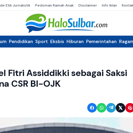
de Etik Jurnalistik
Pedoman Ramah Anak
Disclaimer
Info Iklan
Konta
kum
Pendidikan
Sport
Eksbis
Hiburan
Pemerintahan
Raga
 Fitri Assiddikki sebagai Saksi
ana CSR BI-OJK