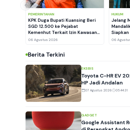
PEMERINTAHAN
HUKUM
KPK Duga Bupati Kuansing Beri
Jelang 
SGD 12.500 ke Pejabat
Mandali
Kemenhut Terkait Izin Kawasan
Siapkan
Hutan
Manajem
06 Agustus 2026
06 Agustu
Berita Terkini
EKSBIS
Toyota C-HR EV 20
HP Jadi Andalan
07 Agustus 2026
05:44:31
GADGET
Google Assistant 
di Perangkat Andro