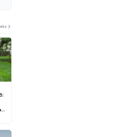
deks
5:
a