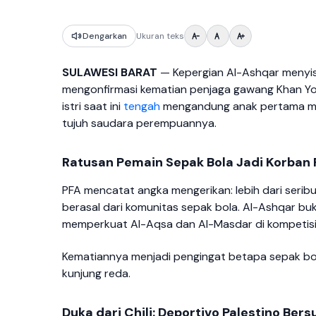
Dengarkan
Ukuran teks
SULAWESI BARAT
— Kepergian Al-Ashqar menyisa
mengonfirmasi kematian penjaga gawang Khan Youni
istri saat ini
tengah
mengandung anak pertama mer
tujuh saudara perempuannya.
Ratusan Pemain Sepak Bola Jadi Korban
PFA mencatat angka mengerikan: lebih dari seribu a
berasal dari komunitas sepak bola. Al-Ashqar bu
memperkuat Al-Aqsa dan Al-Masdar di kompetisi 
Kematiannya menjadi pengingat betapa sepak bol
kunjung reda.
Duka dari Chili: Deportivo Palestino Bers