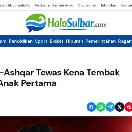
de Etik Jurnalistik
Pedoman Ramah Anak
Disclaimer
Info Iklan
Konta
kum
Pendidikan
Sport
Eksbis
Hiburan
Pemerintahan
Raga
Al-Ashqar Tewas Kena Tembak
l Anak Pertama