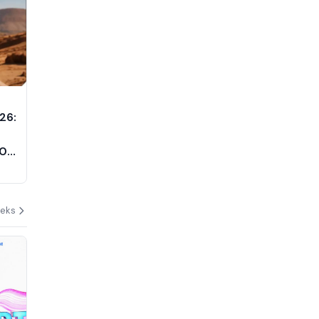
26:
30
deks