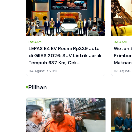
RAGAM
RAGAM
LEPAS E4 EV Resmi Rp339 Juta
Weton 
di GIIAS 2026: SUV Listrik Jarak
Primbon
Tempuh 637 Km, Cek
Maknan
Kelemahannya
04 Agustus 2026
03 Agustu
Pilihan