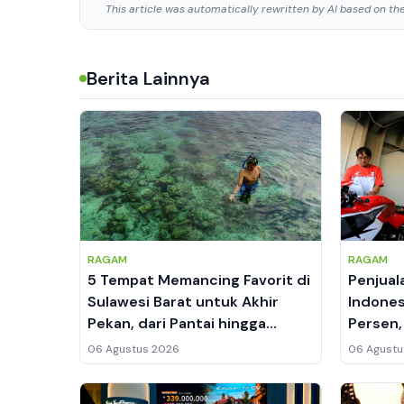
This article was automatically rewritten by AI based on the 
Berita Lainnya
RAGAM
RAGAM
5 Tempat Memancing Favorit di
Penjual
Sulawesi Barat untuk Akhir
Indone
Pekan, dari Pantai hingga
Persen,
Sungai
Lebih M
06 Agustus 2026
06 Agustu