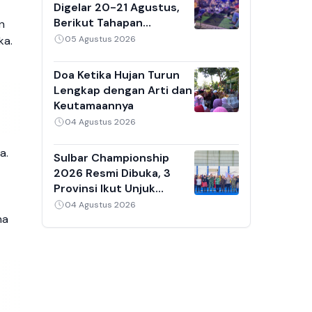
Digelar 20-21 Agustus,
Berikut Tahapan
n
Penjaringan Calon Ketua
05 Agustus 2026
ka.
Umum 2026-2030
Doa Ketika Hujan Turun
Lengkap dengan Arti dan
Keutamaannya
04 Agustus 2026
a.
Sulbar Championship
2026 Resmi Dibuka, 3
Provinsi Ikut Unjuk
Kebolehan di GOR
04 Agustus 2026
na
Mamuju