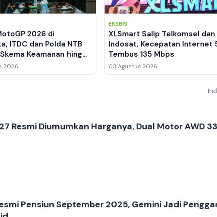
EKSBIS
MotoGP 2026 di
XLSmart Salip Telkomsel dan
ka, ITDC dan Polda NTB
Indosat, Kecepatan Internet
 Skema Keamanan hingga
Tembus 135 Mbps
en Lalu Lintas
s 2026
03 Agustus 2026
In
27 Resmi Diumumkan Harganya, Dual Motor AWD 3
Resmi Pensiun September 2025, Gemini Jadi Pengga
id