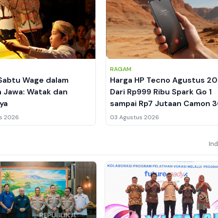
RAGAM
Sabtu Wage dalam
Harga HP Tecno Agustus 20
 Jawa: Watak dan
Dari Rp999 Ribu Spark Go 1
ya
sampai Rp7 Jutaan Camon 
Premier 5G
s 2026
03 Agustus 2026
In