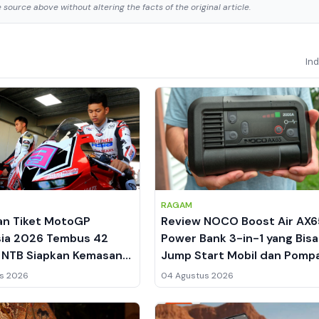
source above without altering the facts of the original article.
In
RAGAM
an Tiket MotoGP
Review NOCO Boost Air AX6
sia 2026 Tembus 42
Power Bank 3-in-1 yang Bisa
 NTB Siapkan Kemasan
Jump Start Mobil dan Pomp
enarik
Ban
s 2026
04 Agustus 2026