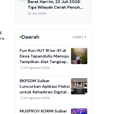
Barat Hari Ini, 22 Juli 2026:
Tiga Wilayah Cerah Penuh,
Suhu Capai 32°C, Waspada
22 Juli 2026
Dehidrasi Siang Hari
g
Daerah
Indeks
ra
Fun Run HUT RI ke-81 di
Desa Tapandullu Mamuju
Tampilkan Alat Tangkap
Nelayan Tradisional,
05 Agustus 2026
n
Kebaya Putih dan Sarung
Jadi Daya Tarik
BKPSDM Sulbar
Luncurkan Aplikasi Fleksi
untuk Kehadiran Digital
ASN, 8 Perangkat Daerah
05 Agustus 2026
Jadi Pilot Project
MUSPROV KORMI Sulbar