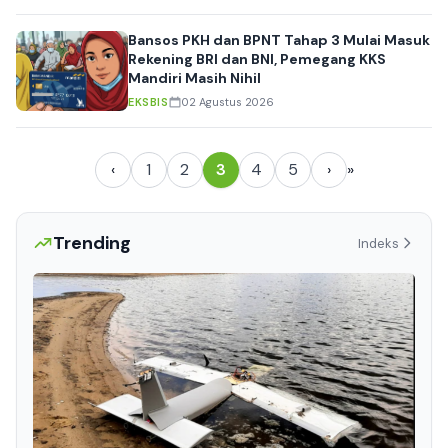
Bansos PKH dan BPNT Tahap 3 Mulai Masuk
Rekening BRI dan BNI, Pemegang KKS
Mandiri Masih Nihil
EKSBIS
02 Agustus 2026
‹
1
2
3
4
5
›
»
Trending
Indeks