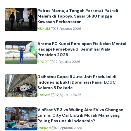
Polres Mamuju Tengah Perketat Patroli
Malam di Topoyo, Sasar SPBU hingga
Kawasan Perkantoran
HUKUM
03 Agustus 2026
Arema FC Kunci Persiapan Fisik dan Mental
Hadapi Persebaya di Semifinal Piala
Presiden 2026
SPORT
02 Agustus 2026
Daihatsu Capai 9 Juta Unit Produksi di
Indonesia: Bukti Dominasi Pasar LCGC
Selama 5 Dekade
RAGAM
02 Agustus 2026
VinFast VF 3 vs Wuling Aira EV vs Changan
Lumin: City Car Listrik Murah Mana yang
Paling Pas untuk Indonesia?
DAERAH
02 Agustus 2026