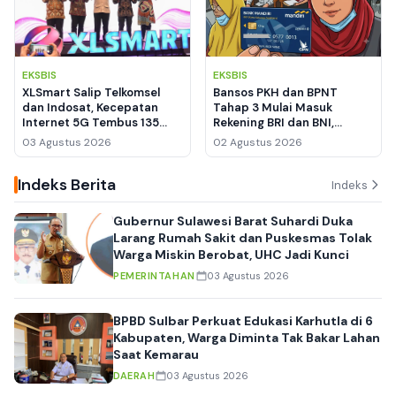
EKSBIS
EKSBIS
XLSmart Salip Telkomsel
Bansos PKH dan BPNT
dan Indosat, Kecepatan
Tahap 3 Mulai Masuk
Internet 5G Tembus 135
Rekening BRI dan BNI,
Mbps
Pemegang KKS Mandiri
03 Agustus 2026
02 Agustus 2026
Masih Nihil
Indeks Berita
Indeks
Gubernur Sulawesi Barat Suhardi Duka
Larang Rumah Sakit dan Puskesmas Tolak
Warga Miskin Berobat, UHC Jadi Kunci
PEMERINTAHAN
03 Agustus 2026
BPBD Sulbar Perkuat Edukasi Karhutla di 6
Kabupaten, Warga Diminta Tak Bakar Lahan
Saat Kemarau
DAERAH
03 Agustus 2026